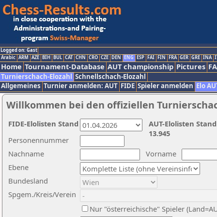
Logged on: Gast
Arabic
ARM
AZE
BIH
BUL
CAT
CHN
CRO
CZE
DEN
ENG
ESP
FAI
FIN
FRA
GER
GRE
INA
I
Home
Tournament-Database
AUT championship
Pictures
F
Turnierschach-Elozahl
Schnellschach-Elozahl
Allgemeines
Turnier anmelden: AUT
FIDE
Spieler anmelden
Elo AU
Willkommen bei den offiziellen Turnierscha
FIDE-Elolisten Stand
AUT-Elolisten Stand
13.945
Personennummer
Nachname
Vorname
Ebene
Bundesland
Spgem./Kreis/Verein
Nur "österreichische" Spieler (Land=A