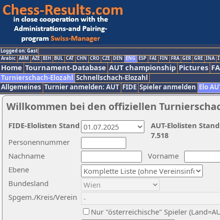
Logged on: Gast
Arabic
ARM
AZE
BIH
BUL
CAT
CHN
CRO
CZE
DEN
ENG
ESP
FAI
FIN
FRA
GER
GRE
INA
I
Home
Tournament-Database
AUT championship
Pictures
F
Turnierschach-Elozahl
Schnellschach-Elozahl
Allgemeines
Turnier anmelden: AUT
FIDE
Spieler anmelden
Elo AU
Willkommen bei den offiziellen Turnierscha
FIDE-Elolisten Stand
AUT-Elolisten Stand
7.518
Personennummer
Nachname
Vorname
Ebene
Bundesland
Spgem./Kreis/Verein
Nur "österreichische" Spieler (Land=A