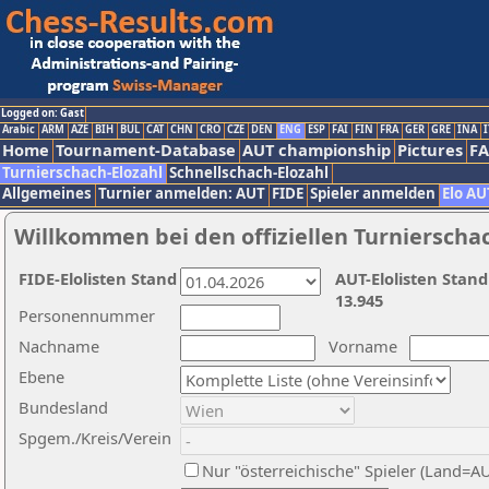
Logged on: Gast
Arabic
ARM
AZE
BIH
BUL
CAT
CHN
CRO
CZE
DEN
ENG
ESP
FAI
FIN
FRA
GER
GRE
INA
I
Home
Tournament-Database
AUT championship
Pictures
F
Turnierschach-Elozahl
Schnellschach-Elozahl
Allgemeines
Turnier anmelden: AUT
FIDE
Spieler anmelden
Elo AU
Willkommen bei den offiziellen Turnierscha
FIDE-Elolisten Stand
AUT-Elolisten Stand
13.945
Personennummer
Nachname
Vorname
Ebene
Bundesland
Spgem./Kreis/Verein
Nur "österreichische" Spieler (Land=A