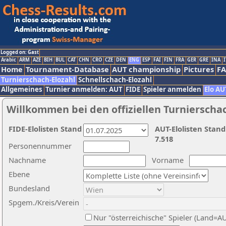
Logged on: Gast
Arabic
ARM
AZE
BIH
BUL
CAT
CHN
CRO
CZE
DEN
ENG
ESP
FAI
FIN
FRA
GER
GRE
INA
I
Home
Tournament-Database
AUT championship
Pictures
F
Turnierschach-Elozahl
Schnellschach-Elozahl
Allgemeines
Turnier anmelden: AUT
FIDE
Spieler anmelden
Elo AU
Willkommen bei den offiziellen Turnierscha
FIDE-Elolisten Stand
AUT-Elolisten Stand
7.518
Personennummer
Nachname
Vorname
Ebene
Bundesland
Spgem./Kreis/Verein
Nur "österreichische" Spieler (Land=A