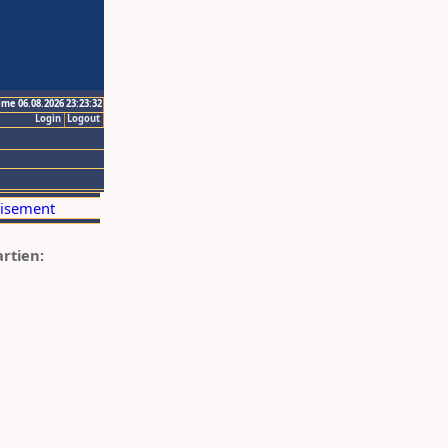
ime 06.08.2026 23:23:32
Login
Logout
artien: