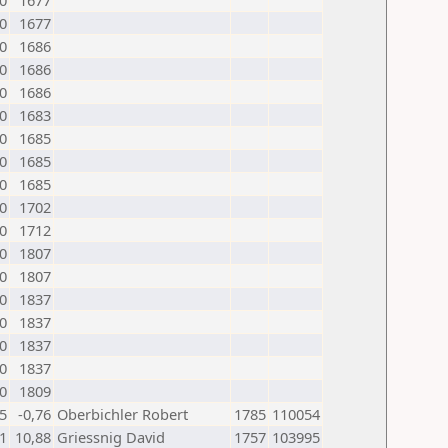
0
1677
0
1677
0
1686
0
1686
0
1686
0
1683
0
1685
0
1685
0
1685
0
1702
0
1712
0
1807
0
1807
0
1837
0
1837
0
1837
0
1837
0
1809
,5
-0,76
Oberbichler Robert
1785
110054
1
10,88
Griessnig David
1757
103995