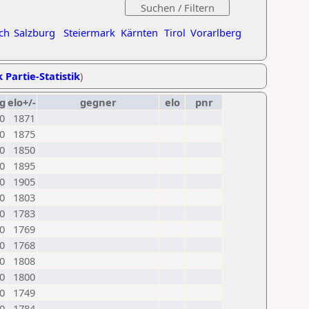
ch
Salzburg
Steiermark
Kärnten
Tirol
Vorarlberg
 Partie-Statistik
)
g
elo+/-
gegner
elo
pnr
0
1871
0
1875
0
1850
0
1895
0
1905
0
1803
0
1783
0
1769
0
1768
0
1808
0
1800
0
1749
0
1784