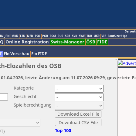
Servert
TA
JPN
MKD
LTU
NED
POL
POR
ROU
RUS
SRB
SVK
SWE
TUR
UKR
VIE
FontSize:11pt
AQ
Online Registration
Swiss-Manager
ÖSB
FIDE
T
Elo Vorschau
Elo FIDE
ch-Elozahlen des ÖSB
 01.04.2026, letzte Änderung am 11.07.2026 09:29, gewertete P
Kategorie
Geschlecht
Spielberechtigung
Top 100
UT)