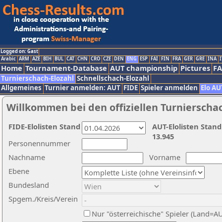
Logged on: Gast
Arabic
ARM
AZE
BIH
BUL
CAT
CHN
CRO
CZE
DEN
ENG
ESP
FAI
FIN
FRA
GER
GRE
INA
I
Home
Tournament-Database
AUT championship
Pictures
F
Turnierschach-Elozahl
Schnellschach-Elozahl
Allgemeines
Turnier anmelden: AUT
FIDE
Spieler anmelden
Elo AU
Willkommen bei den offiziellen Turnierscha
FIDE-Elolisten Stand
AUT-Elolisten Stand
13.945
Personennummer
Nachname
Vorname
Ebene
Bundesland
Spgem./Kreis/Verein
Nur "österreichische" Spieler (Land=A