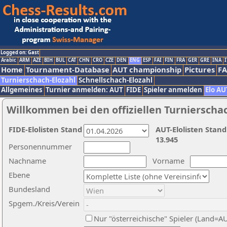
Logged on: Gast
Arabic
ARM
AZE
BIH
BUL
CAT
CHN
CRO
CZE
DEN
ENG
ESP
FAI
FIN
FRA
GER
GRE
INA
I
Home
Tournament-Database
AUT championship
Pictures
F
Turnierschach-Elozahl
Schnellschach-Elozahl
Allgemeines
Turnier anmelden: AUT
FIDE
Spieler anmelden
Elo AU
Willkommen bei den offiziellen Turnierscha
FIDE-Elolisten Stand
AUT-Elolisten Stand
13.945
Personennummer
Nachname
Vorname
Ebene
Bundesland
Spgem./Kreis/Verein
Nur "österreichische" Spieler (Land=A