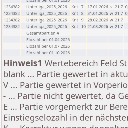
Elozahl per 01.01.2026
1234382
Unterliga_2025_2026
Knt
7
17.01.2026
s
21.7
0
1234382
Unterliga_2025_2026
Knt
8
31.01.2026
w
21.7
0
1234382
Unterliga_2025_2026
Knt
9
28.02.2026
w
21.7
1234382
Unterliga_2025_2026
Knt
10
21.03.2026
w
21.7
Gesamtpartien 4
Elozahl per 01.04.2026
Elozahl per 01.07.2026
Elozahl per 01.10.2026
Hinweis1
Wertebereich Feld St 
blank ... Partie gewertet in akt
V ... Partie gewertet in Vorperi
- ... Partie nicht gewertet, da 
E ... Partie vorgemerkt zur Be
Einstiegselozahl in der nächst