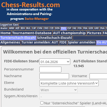
Logged on: Gast
Arabic
ARM
AZE
BIH
BUL
CAT
CHN
CRO
CZE
DEN
ENG
ESP
FAI
FIN
FRA
GER
GRE
INA
I
Home
Tournament-Database
AUT championship
Pictures
F
Turnierschach-Elozahl
Schnellschach-Elozahl
Allgemeines
Turnier anmelden: AUT
FIDE
Spieler anmelden
Elo AU
Willkommen bei den offiziellen Turnierscha
FIDE-Elolisten Stand
AUT-Elolisten Stand
13.945
Personennummer
Nachname
Vorname
Ebene
Bundesland
Spgem./Kreis/Verein
Nur "österreichische" Spieler (Land=A