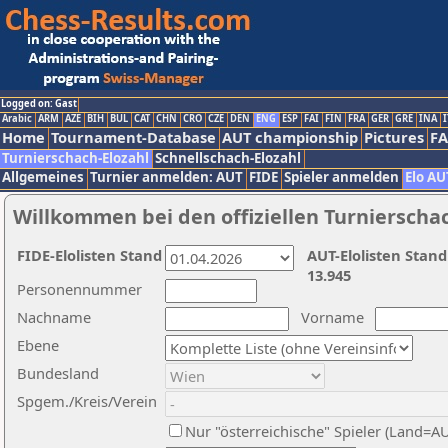
Logged on: Gast
Arabic
ARM
AZE
BIH
BUL
CAT
CHN
CRO
CZE
DEN
ENG
ESP
FAI
FIN
FRA
GER
GRE
INA
I
Home
Tournament-Database
AUT championship
Pictures
F
Turnierschach-Elozahl
Schnellschach-Elozahl
Allgemeines
Turnier anmelden: AUT
FIDE
Spieler anmelden
Elo AU
Willkommen bei den offiziellen Turnierscha
FIDE-Elolisten Stand
AUT-Elolisten Stand
13.945
Personennummer
Nachname
Vorname
Ebene
Bundesland
Spgem./Kreis/Verein
Nur "österreichische" Spieler (Land=A