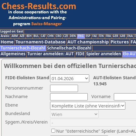
Logged on: Gast
Arabic
ARM
AZE
BIH
BUL
CAT
CHN
CRO
CZE
DEN
ENG
ESP
FAI
FIN
FRA
GER
GRE
INA
I
Home
Tournament-Database
AUT championship
Pictures
F
Turnierschach-Elozahl
Schnellschach-Elozahl
Allgemeines
Turnier anmelden: AUT
FIDE
Spieler anmelden
Elo AU
Willkommen bei den offiziellen Turnierscha
FIDE-Elolisten Stand
AUT-Elolisten Stand
13.945
Personennummer
Nachname
Vorname
Ebene
Bundesland
Spgem./Kreis/Verein
Nur "österreichische" Spieler (Land=A