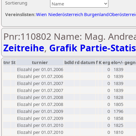
Sortierung
Vereinslisten:
Wien
Niederösterreich
Burgenland
Oberösterrei
Pnr:110802 Name: Mag. Andreas
Zeitreihe
,
Grafik Partie-Statis
tnr
St
turnier
bdld
rd
datum
f
K
erg
elo+/-
gegn
Elozahl per 01.01.2006
0
1839
Elozahl per 01.07.2006
0
1839
Elozahl per 01.01.2007
0
1839
Elozahl per 01.07.2007
0
1839
Elozahl per 01.01.2008
0
1828
Elozahl per 01.07.2008
0
1805
Elozahl per 01.01.2009
0
1796
Elozahl per 01.07.2009
0
1858
Elozahl per 01.01.2010
0
1825
Elozahl per 01.07.2010
0
1810