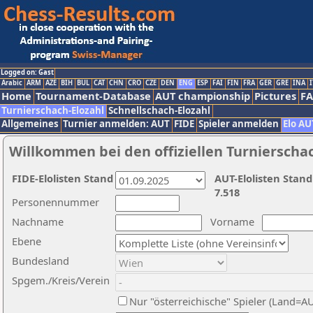
Logged on: Gast
Arabic
ARM
AZE
BIH
BUL
CAT
CHN
CRO
CZE
DEN
ENG
ESP
FAI
FIN
FRA
GER
GRE
INA
I
Home
Tournament-Database
AUT championship
Pictures
F
Turnierschach-Elozahl
Schnellschach-Elozahl
Allgemeines
Turnier anmelden: AUT
FIDE
Spieler anmelden
Elo AU
Willkommen bei den offiziellen Turnierscha
FIDE-Elolisten Stand
AUT-Elolisten Stand
7.518
Personennummer
Nachname
Vorname
Ebene
Bundesland
Spgem./Kreis/Verein
Nur "österreichische" Spieler (Land=A