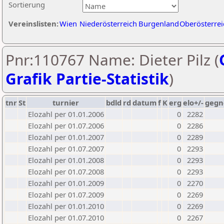
Sortierung
Vereinslisten:
Wien
Niederösterreich
Burgenland
Oberösterrei
Pnr:110767 Name: Dieter Pilz (
Grafik Partie-Statistik
)
tnr
St
turnier
bdld
rd
datum
f
K
erg
elo+/-
gegn
Elozahl per 01.01.2006
0
2282
Elozahl per 01.07.2006
0
2286
Elozahl per 01.01.2007
0
2289
Elozahl per 01.07.2007
0
2293
Elozahl per 01.01.2008
0
2293
Elozahl per 01.07.2008
0
2293
Elozahl per 01.01.2009
0
2270
Elozahl per 01.07.2009
0
2269
Elozahl per 01.01.2010
0
2269
Elozahl per 01.07.2010
0
2267