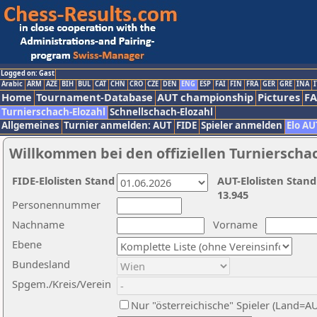
Logged on: Gast
Arabic
ARM
AZE
BIH
BUL
CAT
CHN
CRO
CZE
DEN
ENG
ESP
FAI
FIN
FRA
GER
GRE
INA
I
Home
Tournament-Database
AUT championship
Pictures
F
Turnierschach-Elozahl
Schnellschach-Elozahl
Allgemeines
Turnier anmelden: AUT
FIDE
Spieler anmelden
Elo AU
Willkommen bei den offiziellen Turnierscha
FIDE-Elolisten Stand
AUT-Elolisten Stand
13.945
Personennummer
Nachname
Vorname
Ebene
Bundesland
Spgem./Kreis/Verein
Nur "österreichische" Spieler (Land=A