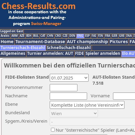
Logged on: Gast
Arabic
ARM
AZE
BIH
BUL
CAT
CHN
CRO
CZE
DEN
ENG
ESP
FAI
FIN
FRA
GER
GRE
INA
I
Home
Tournament-Database
AUT championship
Pictures
F
Turnierschach-Elozahl
Schnellschach-Elozahl
Allgemeines
Turnier anmelden: AUT
FIDE
Spieler anmelden
Elo AU
Willkommen bei den offiziellen Turnierscha
FIDE-Elolisten Stand
AUT-Elolisten Stand
7.518
Personennummer
Nachname
Vorname
Ebene
Bundesland
Spgem./Kreis/Verein
Nur "österreichische" Spieler (Land=A