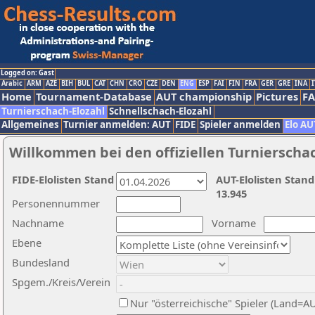
Logged on: Gast
Arabic
ARM
AZE
BIH
BUL
CAT
CHN
CRO
CZE
DEN
ENG
ESP
FAI
FIN
FRA
GER
GRE
INA
I
Home
Tournament-Database
AUT championship
Pictures
F
Turnierschach-Elozahl
Schnellschach-Elozahl
Allgemeines
Turnier anmelden: AUT
FIDE
Spieler anmelden
Elo AU
Willkommen bei den offiziellen Turnierscha
FIDE-Elolisten Stand
AUT-Elolisten Stand
13.945
Personennummer
Nachname
Vorname
Ebene
Bundesland
Spgem./Kreis/Verein
Nur "österreichische" Spieler (Land=A