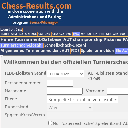
Logged on: Gast
Arabic
ARM
AZE
BIH
BUL
CAT
CHN
CRO
CZE
DEN
ENG
ESP
FAI
FIN
FRA
GER
GRE
INA
I
Home
Tournament-Database
AUT championship
Pictures
F
Turnierschach-Elozahl
Schnellschach-Elozahl
Allgemeines
Turnier anmelden: AUT
FIDE
Spieler anmelden
Elo AU
Willkommen bei den offiziellen Turnierscha
FIDE-Elolisten Stand
AUT-Elolisten Stand
13.945
Personennummer
Nachname
Vorname
Ebene
Bundesland
Spgem./Kreis/Verein
Nur "österreichische" Spieler (Land=A