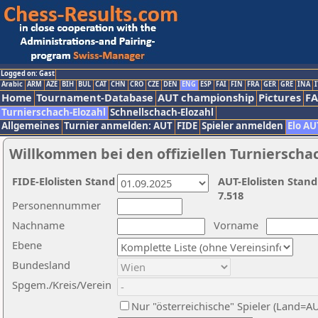
Logged on: Gast
Arabic
ARM
AZE
BIH
BUL
CAT
CHN
CRO
CZE
DEN
ENG
ESP
FAI
FIN
FRA
GER
GRE
INA
I
Home
Tournament-Database
AUT championship
Pictures
F
Turnierschach-Elozahl
Schnellschach-Elozahl
Allgemeines
Turnier anmelden: AUT
FIDE
Spieler anmelden
Elo AU
Willkommen bei den offiziellen Turnierscha
FIDE-Elolisten Stand
AUT-Elolisten Stand
7.518
Personennummer
Nachname
Vorname
Ebene
Bundesland
Spgem./Kreis/Verein
Nur "österreichische" Spieler (Land=A