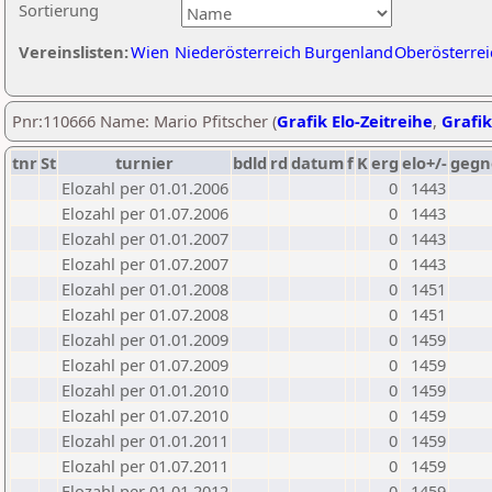
Sortierung
Vereinslisten:
Wien
Niederösterreich
Burgenland
Oberösterrei
Pnr:110666 Name: Mario Pfitscher (
Grafik Elo-Zeitreihe
,
Grafik
tnr
St
turnier
bdld
rd
datum
f
K
erg
elo+/-
gegn
Elozahl per 01.01.2006
0
1443
Elozahl per 01.07.2006
0
1443
Elozahl per 01.01.2007
0
1443
Elozahl per 01.07.2007
0
1443
Elozahl per 01.01.2008
0
1451
Elozahl per 01.07.2008
0
1451
Elozahl per 01.01.2009
0
1459
Elozahl per 01.07.2009
0
1459
Elozahl per 01.01.2010
0
1459
Elozahl per 01.07.2010
0
1459
Elozahl per 01.01.2011
0
1459
Elozahl per 01.07.2011
0
1459
Elozahl per 01.01.2012
0
1459