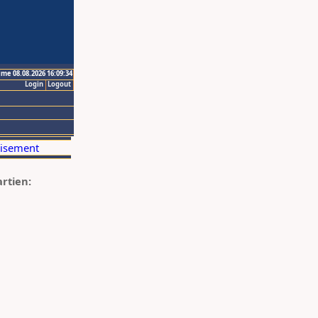
ime 08.08.2026 16:09:34
Login
Logout
artien: