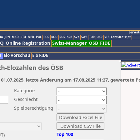
Servert
TA
JPN
MKD
LTU
NED
POL
POR
ROU
RUS
SRB
SVK
SWE
TUR
UKR
VIE
FontSize:11pt
AQ
Online Registration
Swiss-Manager
ÖSB
FIDE
T
Elo Vorschau
Elo FIDE
ch-Elozahlen des ÖSB
 01.07.2025, letzte Änderung am 17.08.2025 11:27, gewertete P
Kategorie
Geschlecht
Spielberechtigung
Top 100
UT)