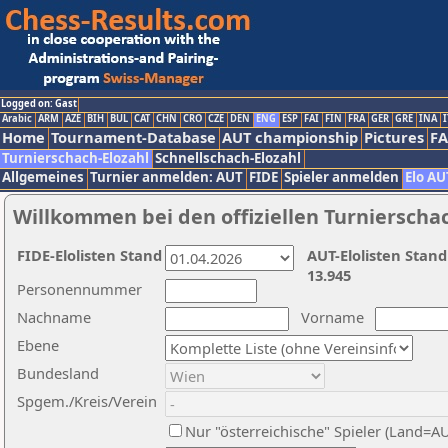
Logged on: Gast
Arabic
ARM
AZE
BIH
BUL
CAT
CHN
CRO
CZE
DEN
ENG
ESP
FAI
FIN
FRA
GER
GRE
INA
I
Home
Tournament-Database
AUT championship
Pictures
F
Turnierschach-Elozahl
Schnellschach-Elozahl
Allgemeines
Turnier anmelden: AUT
FIDE
Spieler anmelden
Elo AU
Willkommen bei den offiziellen Turnierscha
FIDE-Elolisten Stand
AUT-Elolisten Stand
13.945
Personennummer
Nachname
Vorname
Ebene
Bundesland
Spgem./Kreis/Verein
Nur "österreichische" Spieler (Land=A