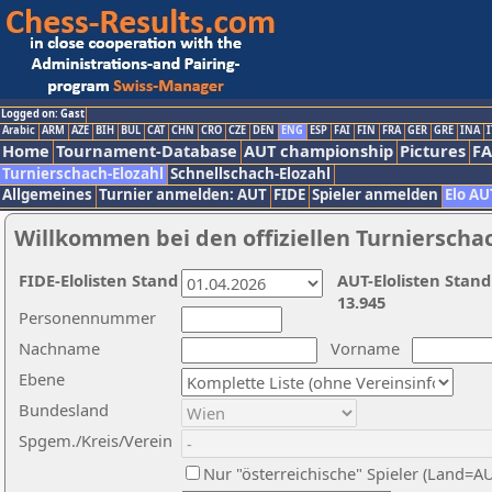
Logged on: Gast
Arabic
ARM
AZE
BIH
BUL
CAT
CHN
CRO
CZE
DEN
ENG
ESP
FAI
FIN
FRA
GER
GRE
INA
I
Home
Tournament-Database
AUT championship
Pictures
F
Turnierschach-Elozahl
Schnellschach-Elozahl
Allgemeines
Turnier anmelden: AUT
FIDE
Spieler anmelden
Elo AU
Willkommen bei den offiziellen Turnierscha
FIDE-Elolisten Stand
AUT-Elolisten Stand
13.945
Personennummer
Nachname
Vorname
Ebene
Bundesland
Spgem./Kreis/Verein
Nur "österreichische" Spieler (Land=A