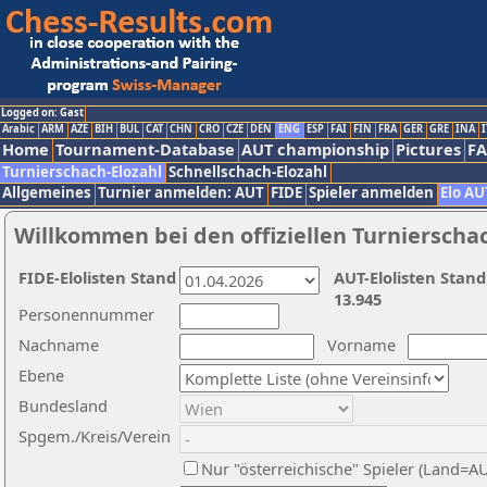
Logged on: Gast
Arabic
ARM
AZE
BIH
BUL
CAT
CHN
CRO
CZE
DEN
ENG
ESP
FAI
FIN
FRA
GER
GRE
INA
I
Home
Tournament-Database
AUT championship
Pictures
F
Turnierschach-Elozahl
Schnellschach-Elozahl
Allgemeines
Turnier anmelden: AUT
FIDE
Spieler anmelden
Elo AU
Willkommen bei den offiziellen Turnierscha
FIDE-Elolisten Stand
AUT-Elolisten Stand
13.945
Personennummer
Nachname
Vorname
Ebene
Bundesland
Spgem./Kreis/Verein
Nur "österreichische" Spieler (Land=A