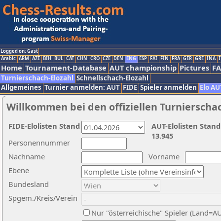
Logged on: Gast
Arabic
ARM
AZE
BIH
BUL
CAT
CHN
CRO
CZE
DEN
ENG
ESP
FAI
FIN
FRA
GER
GRE
INA
I
Home
Tournament-Database
AUT championship
Pictures
F
Turnierschach-Elozahl
Schnellschach-Elozahl
Allgemeines
Turnier anmelden: AUT
FIDE
Spieler anmelden
Elo AU
Willkommen bei den offiziellen Turnierscha
FIDE-Elolisten Stand
AUT-Elolisten Stand
13.945
Personennummer
Nachname
Vorname
Ebene
Bundesland
Spgem./Kreis/Verein
Nur "österreichische" Spieler (Land=A