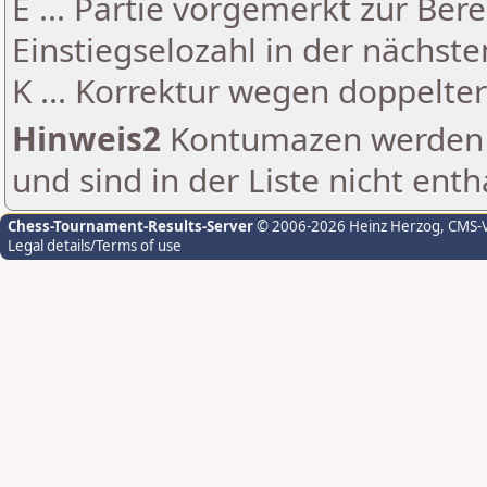
E ... Partie vorgemerkt zur Be
Einstiegselozahl in der nächst
K ... Korrektur wegen doppelt
Hinweis2
Kontumazen werden g
und sind in der Liste nicht enth
Chess-Tournament-Results-Server
© 2006-2026 Heinz Herzog
, CMS-
Legal details/Terms of use