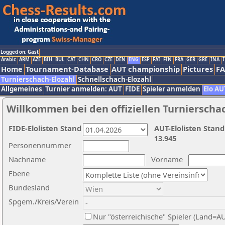
Logged on: Gast
Arabic
ARM
AZE
BIH
BUL
CAT
CHN
CRO
CZE
DEN
ENG
ESP
FAI
FIN
FRA
GER
GRE
INA
I
Home
Tournament-Database
AUT championship
Pictures
F
Turnierschach-Elozahl
Schnellschach-Elozahl
Allgemeines
Turnier anmelden: AUT
FIDE
Spieler anmelden
Elo AU
Willkommen bei den offiziellen Turnierscha
FIDE-Elolisten Stand
AUT-Elolisten Stand
13.945
Personennummer
Nachname
Vorname
Ebene
Bundesland
Spgem./Kreis/Verein
Nur "österreichische" Spieler (Land=A