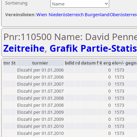
Sortierung
Vereinslisten:
Wien
Niederösterreich
Burgenland
Oberösterrei
Pnr:110500 Name: David Pennet
Zeitreihe
,
Grafik Partie-Statis
tnr
St
turnier
bdld
rd
datum
f
K
erg
elo+/-
gegn
Elozahl per 01.01.2006
0
1573
Elozahl per 01.07.2006
0
1573
Elozahl per 01.01.2007
0
1573
Elozahl per 01.07.2007
0
1573
Elozahl per 01.01.2008
0
1573
Elozahl per 01.07.2008
0
1573
Elozahl per 01.01.2009
0
1573
Elozahl per 01.07.2009
0
1573
Elozahl per 01.01.2010
0
1573
Elozahl per 01.07.2010
0
1573