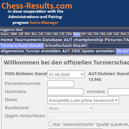
Logged on: Gast
Arabic
ARM
AZE
BIH
BUL
CAT
CHN
CRO
CZE
DEN
ENG
ESP
FAI
FIN
FRA
GER
GRE
INA
I
Home
Tournament-Database
AUT championship
Pictures
F
Turnierschach-Elozahl
Schnellschach-Elozahl
Allgemeines
Turnier anmelden: AUT
FIDE
Spieler anmelden
Elo AU
Willkommen bei den offiziellen Turnierscha
FIDE-Elolisten Stand
AUT-Elolisten Stand
13.945
Personennummer
Nachname
Vorname
Ebene
Bundesland
Spgem./Kreis/Verein
Nur "österreichische" Spieler (Land=A