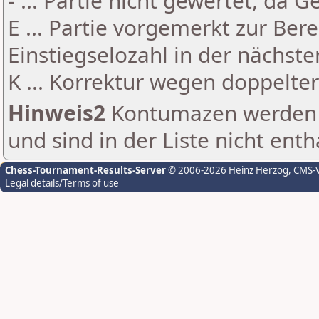
- ... Partie nicht gewertet, da 
E ... Partie vorgemerkt zur Be
Einstiegselozahl in der nächst
K ... Korrektur wegen doppelt
Hinweis2
Kontumazen werden g
und sind in der Liste nicht enth
Chess-Tournament-Results-Server
© 2006-2026 Heinz Herzog
, CMS-
Legal details/Terms of use