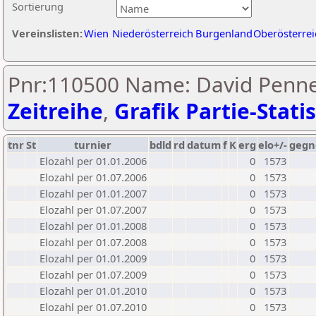
Sortierung
Vereinslisten:
Wien
Niederösterreich
Burgenland
Oberösterrei
Pnr:110500 Name: David Pennet
Zeitreihe
,
Grafik Partie-Statis
tnr
St
turnier
bdld
rd
datum
f
K
erg
elo+/-
gegn
Elozahl per 01.01.2006
0
1573
Elozahl per 01.07.2006
0
1573
Elozahl per 01.01.2007
0
1573
Elozahl per 01.07.2007
0
1573
Elozahl per 01.01.2008
0
1573
Elozahl per 01.07.2008
0
1573
Elozahl per 01.01.2009
0
1573
Elozahl per 01.07.2009
0
1573
Elozahl per 01.01.2010
0
1573
Elozahl per 01.07.2010
0
1573