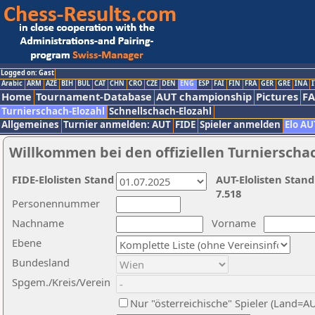
Logged on: Gast
Arabic
ARM
AZE
BIH
BUL
CAT
CHN
CRO
CZE
DEN
ENG
ESP
FAI
FIN
FRA
GER
GRE
INA
I
Home
Tournament-Database
AUT championship
Pictures
F
Turnierschach-Elozahl
Schnellschach-Elozahl
Allgemeines
Turnier anmelden: AUT
FIDE
Spieler anmelden
Elo AU
Willkommen bei den offiziellen Turnierscha
FIDE-Elolisten Stand
AUT-Elolisten Stand
7.518
Personennummer
Nachname
Vorname
Ebene
Bundesland
Spgem./Kreis/Verein
Nur "österreichische" Spieler (Land=A