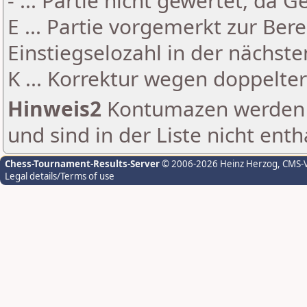
- ... Partie nicht gewertet, da 
E ... Partie vorgemerkt zur Be
Einstiegselozahl in der nächst
K ... Korrektur wegen doppelt
Hinweis2
Kontumazen werden g
und sind in der Liste nicht enth
Chess-Tournament-Results-Server
© 2006-2026 Heinz Herzog
, CMS-
Legal details/Terms of use