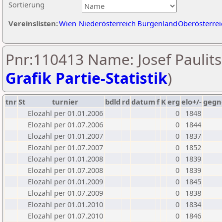
Sortierung
Vereinslisten:
Wien
Niederösterreich
Burgenland
Oberösterrei
Pnr:110413 Name: Josef Paulits
Grafik Partie-Statistik
)
tnr
St
turnier
bdld
rd
datum
f
K
erg
elo+/-
gegn
Elozahl per 01.01.2006
0
1848
Elozahl per 01.07.2006
0
1844
Elozahl per 01.01.2007
0
1837
Elozahl per 01.07.2007
0
1852
Elozahl per 01.01.2008
0
1839
Elozahl per 01.07.2008
0
1839
Elozahl per 01.01.2009
0
1845
Elozahl per 01.07.2009
0
1838
Elozahl per 01.01.2010
0
1834
Elozahl per 01.07.2010
0
1846