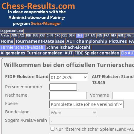
Logged on: Gast
Arabic
ARM
AZE
BIH
BUL
CAT
CHN
CRO
CZE
DEN
ENG
ESP
FAI
FIN
FRA
GER
GRE
INA
I
Home
Tournament-Database
AUT championship
Pictures
F
Turnierschach-Elozahl
Schnellschach-Elozahl
Allgemeines
Turnier anmelden: AUT
FIDE
Spieler anmelden
Elo AU
Willkommen bei den offiziellen Turnierscha
FIDE-Elolisten Stand
AUT-Elolisten Stand
13.945
Personennummer
Nachname
Vorname
Ebene
Bundesland
Spgem./Kreis/Verein
Nur "österreichische" Spieler (Land=A