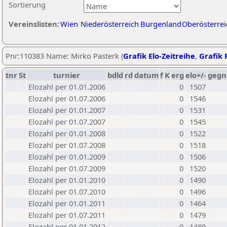
Sortierung
Vereinslisten:
Wien
Niederösterreich
Burgenland
Oberösterrei
Pnr:110383 Name: Mirko Pasterk (
Grafik Elo-Zeitreihe
,
Grafik P
tnr
St
turnier
bdld
rd
datum
f
K
erg
elo+/-
gegn
Elozahl per 01.01.2006
0
1507
Elozahl per 01.07.2006
0
1546
Elozahl per 01.01.2007
0
1531
Elozahl per 01.07.2007
0
1545
Elozahl per 01.01.2008
0
1522
Elozahl per 01.07.2008
0
1518
Elozahl per 01.01.2009
0
1506
Elozahl per 01.07.2009
0
1520
Elozahl per 01.01.2010
0
1490
Elozahl per 01.07.2010
0
1496
Elozahl per 01.01.2011
0
1464
Elozahl per 01.07.2011
0
1479
Elozahl per 01.01.2012
0
1489