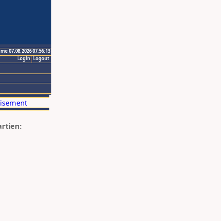
ime 07.08.2026 07:56:13
Login
Logout
artien: