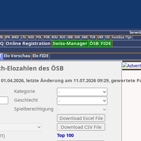
Servert
TA
JPN
MKD
LTU
NED
POL
POR
ROU
RUS
SRB
SVK
SWE
TUR
UKR
VIE
FontSize:11pt
AQ
Online Registration
Swiss-Manager
ÖSB
FIDE
T
Elo Vorschau
Elo FIDE
ch-Elozahlen des ÖSB
 01.04.2026, letzte Änderung am 11.07.2026 09:29, gewertete P
Kategorie
Geschlecht
Spielberechtigung
Top 100
UT)