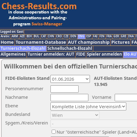
Logged on: Gast
Arabic
ARM
AZE
BIH
BUL
CAT
CHN
CRO
CZE
DEN
ENG
ESP
FAI
FIN
FRA
GER
GRE
INA
I
Home
Tournament-Database
AUT championship
Pictures
F
Turnierschach-Elozahl
Schnellschach-Elozahl
Allgemeines
Turnier anmelden: AUT
FIDE
Spieler anmelden
Elo AU
Willkommen bei den offiziellen Turnierscha
FIDE-Elolisten Stand
AUT-Elolisten Stand
13.945
Personennummer
Nachname
Vorname
Ebene
Bundesland
Spgem./Kreis/Verein
Nur "österreichische" Spieler (Land=A