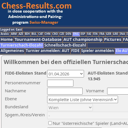
Logged on: Gast
Arabic
ARM
AZE
BIH
BUL
CAT
CHN
CRO
CZE
DEN
ENG
ESP
FAI
FIN
FRA
GER
GRE
INA
I
Home
Tournament-Database
AUT championship
Pictures
F
Turnierschach-Elozahl
Schnellschach-Elozahl
Allgemeines
Turnier anmelden: AUT
FIDE
Spieler anmelden
Elo AU
Willkommen bei den offiziellen Turnierscha
FIDE-Elolisten Stand
AUT-Elolisten Stand
13.945
Personennummer
Nachname
Vorname
Ebene
Bundesland
Spgem./Kreis/Verein
Nur "österreichische" Spieler (Land=A