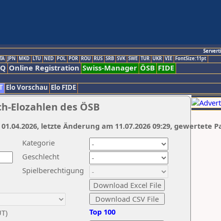
Servert
TA
JPN
MKD
LTU
NED
POL
POR
ROU
RUS
SRB
SVK
SWE
TUR
UKR
VIE
FontSize:11pt
AQ
Online Registration
Swiss-Manager
ÖSB
FIDE
T
Elo Vorschau
Elo FIDE
ch-Elozahlen des ÖSB
 01.04.2026, letzte Änderung am 11.07.2026 09:29, gewertete P
Kategorie
Geschlecht
Spielberechtigung
Top 100
UT)