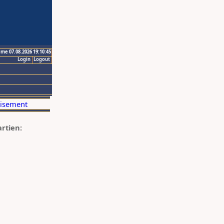
ime 07.08.2026 19:10:45
Login
Logout
artien: