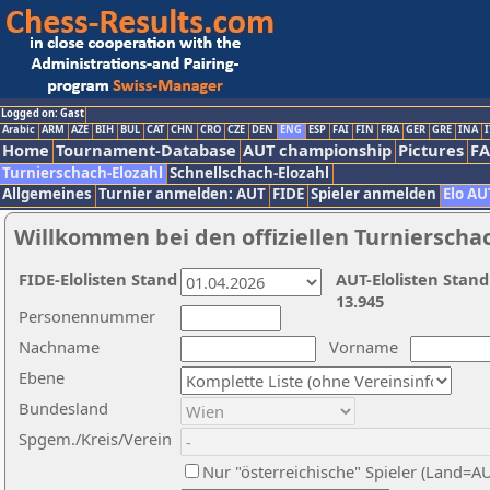
Logged on: Gast
Arabic
ARM
AZE
BIH
BUL
CAT
CHN
CRO
CZE
DEN
ENG
ESP
FAI
FIN
FRA
GER
GRE
INA
I
Home
Tournament-Database
AUT championship
Pictures
F
Turnierschach-Elozahl
Schnellschach-Elozahl
Allgemeines
Turnier anmelden: AUT
FIDE
Spieler anmelden
Elo AU
Willkommen bei den offiziellen Turnierscha
FIDE-Elolisten Stand
AUT-Elolisten Stand
13.945
Personennummer
Nachname
Vorname
Ebene
Bundesland
Spgem./Kreis/Verein
Nur "österreichische" Spieler (Land=A