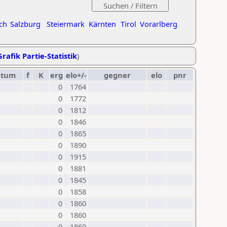
ch
Salzburg
Steiermark
Kärnten
Tirol
Vorarlberg
Grafik Partie-Statistik
)
atum
f
K
erg
elo+/-
gegner
elo
pnr
0
1764
0
1772
0
1812
0
1846
0
1865
0
1890
0
1915
0
1881
0
1845
0
1858
0
1860
0
1860
0
1860