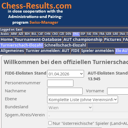
Logged on: Gast
Arabic
ARM
AZE
BIH
BUL
CAT
CHN
CRO
CZE
DEN
ENG
ESP
FAI
FIN
FRA
GER
GRE
INA
I
Home
Tournament-Database
AUT championship
Pictures
F
Turnierschach-Elozahl
Schnellschach-Elozahl
Allgemeines
Turnier anmelden: AUT
FIDE
Spieler anmelden
Elo AU
Willkommen bei den offiziellen Turnierscha
FIDE-Elolisten Stand
AUT-Elolisten Stand
13.945
Personennummer
Nachname
Vorname
Ebene
Bundesland
Spgem./Kreis/Verein
Nur "österreichische" Spieler (Land=A