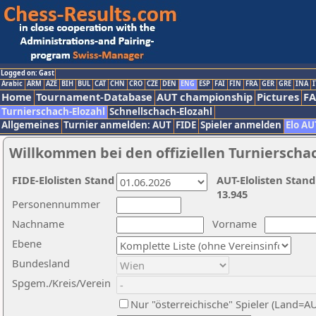
Logged on: Gast
Arabic
ARM
AZE
BIH
BUL
CAT
CHN
CRO
CZE
DEN
ENG
ESP
FAI
FIN
FRA
GER
GRE
INA
I
Home
Tournament-Database
AUT championship
Pictures
F
Turnierschach-Elozahl
Schnellschach-Elozahl
Allgemeines
Turnier anmelden: AUT
FIDE
Spieler anmelden
Elo AU
Willkommen bei den offiziellen Turnierscha
FIDE-Elolisten Stand
AUT-Elolisten Stand
13.945
Personennummer
Nachname
Vorname
Ebene
Bundesland
Spgem./Kreis/Verein
Nur "österreichische" Spieler (Land=A