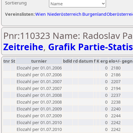
Sortierung
Vereinslisten:
Wien
Niederösterreich
Burgenland
Oberösterrei
Pnr:110323 Name: Radoslav Pan
Zeitreihe
,
Grafik Partie-Statis
tnr
St
turnier
bdld
rd
datum
f
K
erg
elo+/-
gegn
Elozahl per 01.01.2006
0
2180
Elozahl per 01.07.2006
0
2186
Elozahl per 01.01.2007
0
2207
Elozahl per 01.07.2007
0
2194
Elozahl per 01.01.2008
0
2237
Elozahl per 01.07.2008
0
2238
Elozahl per 01.01.2009
0
2240
Elozahl per 01.07.2009
0
2244
Elozahl per 01.01.2010
0
2242
Elozahl per 01.07.2010
0
2242