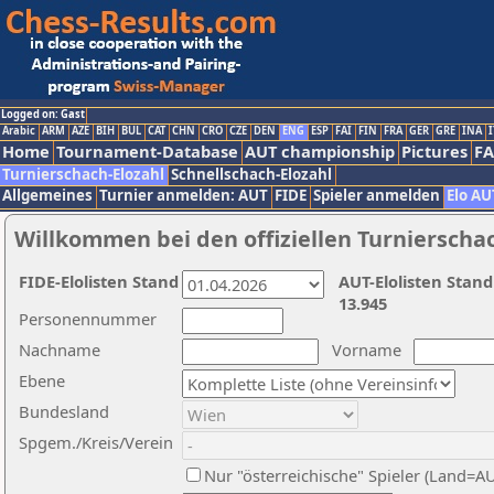
Logged on: Gast
Arabic
ARM
AZE
BIH
BUL
CAT
CHN
CRO
CZE
DEN
ENG
ESP
FAI
FIN
FRA
GER
GRE
INA
I
Home
Tournament-Database
AUT championship
Pictures
F
Turnierschach-Elozahl
Schnellschach-Elozahl
Allgemeines
Turnier anmelden: AUT
FIDE
Spieler anmelden
Elo AU
Willkommen bei den offiziellen Turnierscha
FIDE-Elolisten Stand
AUT-Elolisten Stand
13.945
Personennummer
Nachname
Vorname
Ebene
Bundesland
Spgem./Kreis/Verein
Nur "österreichische" Spieler (Land=A