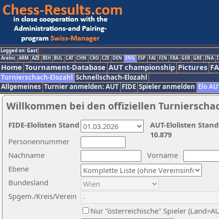
Logged on: Gast
Arabic
ARM
AZE
BIH
BUL
CAT
CHN
CRO
CZE
DEN
ENG
ESP
FAI
FIN
FRA
GER
GRE
INA
I
Home
Tournament-Database
AUT championship
Pictures
F
Turnierschach-Elozahl
Schnellschach-Elozahl
Allgemeines
Turnier anmelden: AUT
FIDE
Spieler anmelden
Elo AU
Willkommen bei den offiziellen Turnierscha
FIDE-Elolisten Stand
AUT-Elolisten Stand
10.879
Personennummer
Nachname
Vorname
Ebene
Bundesland
Spgem./Kreis/Verein
Nur "österreichische" Spieler (Land=A