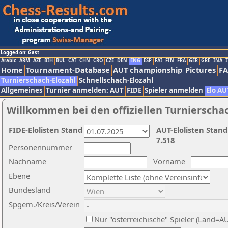
Logged on: Gast
Arabic
ARM
AZE
BIH
BUL
CAT
CHN
CRO
CZE
DEN
ENG
ESP
FAI
FIN
FRA
GER
GRE
INA
I
Home
Tournament-Database
AUT championship
Pictures
F
Turnierschach-Elozahl
Schnellschach-Elozahl
Allgemeines
Turnier anmelden: AUT
FIDE
Spieler anmelden
Elo AU
Willkommen bei den offiziellen Turnierscha
FIDE-Elolisten Stand
AUT-Elolisten Stand
7.518
Personennummer
Nachname
Vorname
Ebene
Bundesland
Spgem./Kreis/Verein
Nur "österreichische" Spieler (Land=A