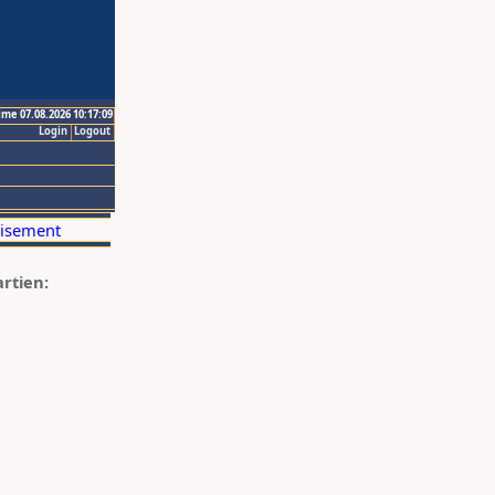
ime 07.08.2026 10:17:09
Login
Logout
artien: