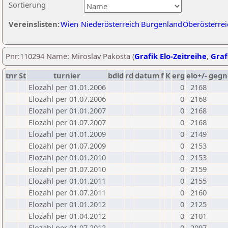
Sortierung
Vereinslisten:
Wien
Niederösterreich
Burgenland
Oberösterrei
Pnr:110294 Name: Miroslav Pakosta (
Grafik Elo-Zeitreihe
,
Graf
tnr
St
turnier
bdld
rd
datum
f
K
erg
elo+/-
gegn
Elozahl per 01.01.2006
0
2168
Elozahl per 01.07.2006
0
2168
Elozahl per 01.01.2007
0
2168
Elozahl per 01.07.2007
0
2168
Elozahl per 01.01.2009
0
2149
Elozahl per 01.07.2009
0
2153
Elozahl per 01.01.2010
0
2153
Elozahl per 01.07.2010
0
2159
Elozahl per 01.01.2011
0
2155
Elozahl per 01.07.2011
0
2160
Elozahl per 01.01.2012
0
2125
Elozahl per 01.04.2012
0
2101
Elozahl per 01.07.2012
0
2097