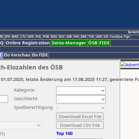
Servert
TA
JPN
MKD
LTU
NED
POL
POR
ROU
RUS
SRB
SVK
SWE
TUR
UKR
VIE
FontSize:11pt
AQ
Online Registration
Swiss-Manager
ÖSB
FIDE
T
Elo Vorschau
Elo FIDE
ch-Elozahlen des ÖSB
 01.07.2025, letzte Änderung am 17.08.2025 11:27, gewertete P
Kategorie
Geschlecht
Spielberechtigung
Top 100
UT)