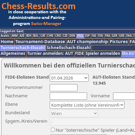
Logged on: Gast
Arabic
ARM
AZE
BIH
BUL
CAT
CHN
CRO
CZE
DEN
ENG
ESP
FAI
FIN
FRA
GER
GRE
INA
I
Home
Tournament-Database
AUT championship
Pictures
F
Turnierschach-Elozahl
Schnellschach-Elozahl
Allgemeines
Turnier anmelden: AUT
FIDE
Spieler anmelden
Elo AU
Willkommen bei den offiziellen Turnierscha
FIDE-Elolisten Stand
AUT-Elolisten Stand
13.945
Personennummer
Nachname
Vorname
Ebene
Bundesland
Spgem./Kreis/Verein
Nur "österreichische" Spieler (Land=A