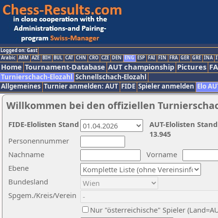
Logged on: Gast
Arabic
ARM
AZE
BIH
BUL
CAT
CHN
CRO
CZE
DEN
ENG
ESP
FAI
FIN
FRA
GER
GRE
INA
I
Home
Tournament-Database
AUT championship
Pictures
F
Turnierschach-Elozahl
Schnellschach-Elozahl
Allgemeines
Turnier anmelden: AUT
FIDE
Spieler anmelden
Elo AU
Willkommen bei den offiziellen Turnierscha
FIDE-Elolisten Stand
AUT-Elolisten Stand
13.945
Personennummer
Nachname
Vorname
Ebene
Bundesland
Spgem./Kreis/Verein
Nur "österreichische" Spieler (Land=A