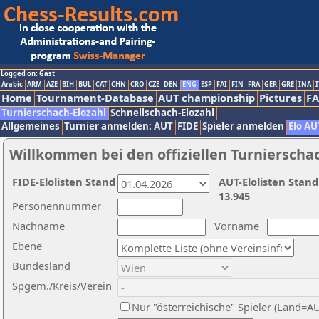
Logged on: Gast
Arabic
ARM
AZE
BIH
BUL
CAT
CHN
CRO
CZE
DEN
ENG
ESP
FAI
FIN
FRA
GER
GRE
INA
I
Home
Tournament-Database
AUT championship
Pictures
F
Turnierschach-Elozahl
Schnellschach-Elozahl
Allgemeines
Turnier anmelden: AUT
FIDE
Spieler anmelden
Elo AU
Willkommen bei den offiziellen Turnierscha
FIDE-Elolisten Stand
AUT-Elolisten Stand
13.945
Personennummer
Nachname
Vorname
Ebene
Bundesland
Spgem./Kreis/Verein
Nur "österreichische" Spieler (Land=A