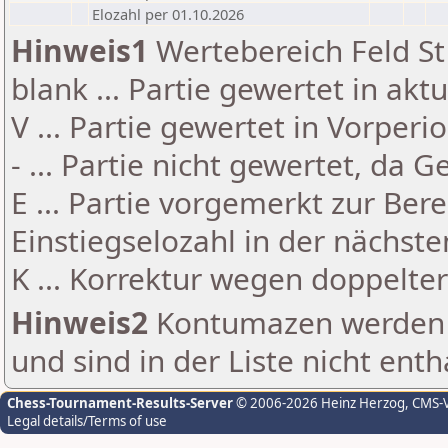
Elozahl per 01.10.2026
Hinweis1
Wertebereich Feld St 
blank ... Partie gewertet in akt
V ... Partie gewertet in Vorperi
- ... Partie nicht gewertet, da 
E ... Partie vorgemerkt zur Be
Einstiegselozahl in der nächst
K ... Korrektur wegen doppelt
Hinweis2
Kontumazen werden g
und sind in der Liste nicht enth
Chess-Tournament-Results-Server
© 2006-2026 Heinz Herzog
, CMS-
Legal details/Terms of use