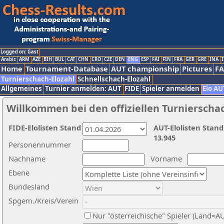
Logged on: Gast
Arabic
ARM
AZE
BIH
BUL
CAT
CHN
CRO
CZE
DEN
ENG
ESP
FAI
FIN
FRA
GER
GRE
INA
I
Home
Tournament-Database
AUT championship
Pictures
F
Turnierschach-Elozahl
Schnellschach-Elozahl
Allgemeines
Turnier anmelden: AUT
FIDE
Spieler anmelden
Elo AU
Willkommen bei den offiziellen Turnierscha
FIDE-Elolisten Stand
AUT-Elolisten Stand
13.945
Personennummer
Nachname
Vorname
Ebene
Bundesland
Spgem./Kreis/Verein
Nur "österreichische" Spieler (Land=A