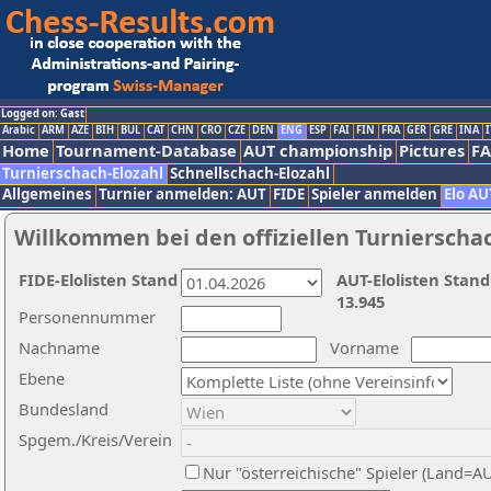
Logged on: Gast
Arabic
ARM
AZE
BIH
BUL
CAT
CHN
CRO
CZE
DEN
ENG
ESP
FAI
FIN
FRA
GER
GRE
INA
I
Home
Tournament-Database
AUT championship
Pictures
F
Turnierschach-Elozahl
Schnellschach-Elozahl
Allgemeines
Turnier anmelden: AUT
FIDE
Spieler anmelden
Elo AU
Willkommen bei den offiziellen Turnierscha
FIDE-Elolisten Stand
AUT-Elolisten Stand
13.945
Personennummer
Nachname
Vorname
Ebene
Bundesland
Spgem./Kreis/Verein
Nur "österreichische" Spieler (Land=A