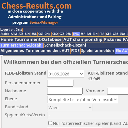
Logged on: Gast
Arabic
ARM
AZE
BIH
BUL
CAT
CHN
CRO
CZE
DEN
ENG
ESP
FAI
FIN
FRA
GER
GRE
INA
I
Home
Tournament-Database
AUT championship
Pictures
F
Turnierschach-Elozahl
Schnellschach-Elozahl
Allgemeines
Turnier anmelden: AUT
FIDE
Spieler anmelden
Elo AU
Willkommen bei den offiziellen Turnierscha
FIDE-Elolisten Stand
AUT-Elolisten Stand
13.945
Personennummer
Nachname
Vorname
Ebene
Bundesland
Spgem./Kreis/Verein
Nur "österreichische" Spieler (Land=A