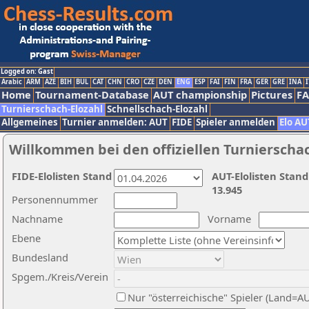
Logged on: Gast
Arabic
ARM
AZE
BIH
BUL
CAT
CHN
CRO
CZE
DEN
ENG
ESP
FAI
FIN
FRA
GER
GRE
INA
I
Home
Tournament-Database
AUT championship
Pictures
F
Turnierschach-Elozahl
Schnellschach-Elozahl
Allgemeines
Turnier anmelden: AUT
FIDE
Spieler anmelden
Elo AU
Willkommen bei den offiziellen Turnierscha
FIDE-Elolisten Stand
AUT-Elolisten Stand
13.945
Personennummer
Nachname
Vorname
Ebene
Bundesland
Spgem./Kreis/Verein
Nur "österreichische" Spieler (Land=A