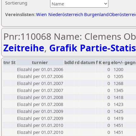
Sortierung
Vereinslisten:
Wien
Niederösterreich
Burgenland
Oberösterrei
Pnr:110068 Name: Clemens Ob
Zeitreihe
,
Grafik Partie-Statis
tnr
St
turnier
bdld
rd
datum
f
K
erg
elo+/-
gegn
Elozahl per 01.01.2006
0
1200
Elozahl per 01.07.2006
0
1205
Elozahl per 01.01.2007
0
1268
Elozahl per 01.07.2007
0
1345
Elozahl per 01.01.2008
0
1418
Elozahl per 01.07.2008
0
1423
Elozahl per 01.01.2009
0
1425
Elozahl per 01.07.2009
0
1419
Elozahl per 01.01.2010
0
1451
Elozahl per 01.07.2010
0
1451