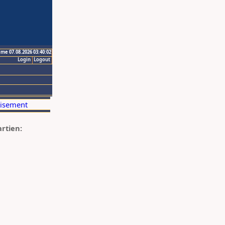
ime 07.08.2026 03:40:02
Login
Logout
artien: