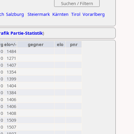
ch
Salzburg
Steiermark
Kärnten
Tirol
Vorarlberg
afik Partie-Statistik
)
rg
elo+/-
gegner
elo
pnr
0
1484
0
1271
0
1407
0
1354
0
1399
0
1404
0
1384
0
1406
0
1406
0
1408
0
1509
0
1507
0
1507