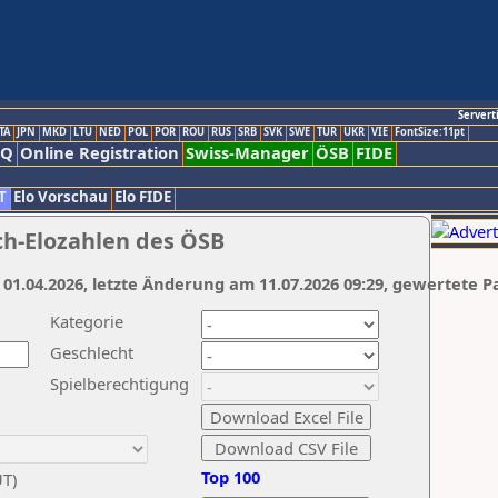
Servert
TA
JPN
MKD
LTU
NED
POL
POR
ROU
RUS
SRB
SVK
SWE
TUR
UKR
VIE
FontSize:11pt
AQ
Online Registration
Swiss-Manager
ÖSB
FIDE
T
Elo Vorschau
Elo FIDE
ch-Elozahlen des ÖSB
 01.04.2026, letzte Änderung am 11.07.2026 09:29, gewertete P
Kategorie
Geschlecht
Spielberechtigung
Top 100
UT)