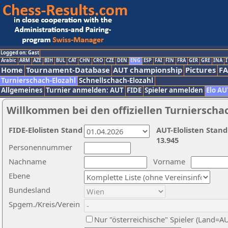
Logged on: Gast
Arabic
ARM
AZE
BIH
BUL
CAT
CHN
CRO
CZE
DEN
ENG
ESP
FAI
FIN
FRA
GER
GRE
INA
I
Home
Tournament-Database
AUT championship
Pictures
F
Turnierschach-Elozahl
Schnellschach-Elozahl
Allgemeines
Turnier anmelden: AUT
FIDE
Spieler anmelden
Elo AU
Willkommen bei den offiziellen Turnierscha
FIDE-Elolisten Stand
AUT-Elolisten Stand
13.945
Personennummer
Nachname
Vorname
Ebene
Bundesland
Spgem./Kreis/Verein
Nur "österreichische" Spieler (Land=A