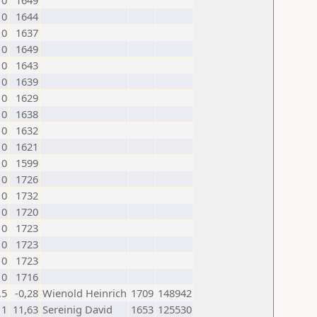
0
1649
0
1644
0
1637
0
1649
0
1643
0
1639
0
1629
0
1638
0
1632
0
1621
0
1599
0
1726
0
1732
0
1720
0
1723
0
1723
0
1723
0
1716
,5
-0,28
Wienold Heinrich
1709
148942
1
11,63
Sereinig David
1653
125530