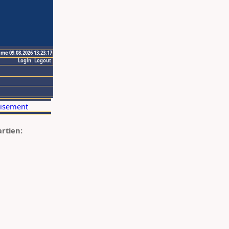
ime 09.08.2026 13:23:17
Login
Logout
artien: