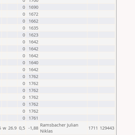
0
1700
0
1690
0
1672
0
1662
0
1635
0
1623
0
1642
0
1642
0
1642
0
1640
0
1642
0
1762
0
1762
0
1762
0
1762
0
1762
0
1762
0
1761
Ramsbacher Julian
6
w
26.9
0,5
-1,88
1711
129443
Niklas