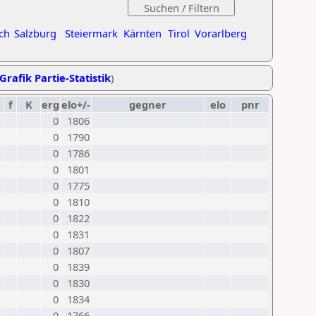
ch
Salzburg
Steiermark
Kärnten
Tirol
Vorarlberg
Grafik Partie-Statistik
)
f
K
erg
elo+/-
gegner
elo
pnr
0
1806
0
1790
0
1786
0
1801
0
1775
0
1810
0
1822
0
1831
0
1807
0
1839
0
1830
0
1834
0
1766