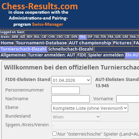
Logged on: Gast
Arabic
ARM
AZE
BIH
BUL
CAT
CHN
CRO
CZE
DEN
ENG
ESP
FAI
FIN
FRA
GER
GRE
INA
I
Home
Tournament-Database
AUT championship
Pictures
F
Turnierschach-Elozahl
Schnellschach-Elozahl
Allgemeines
Turnier anmelden: AUT
FIDE
Spieler anmelden
Elo AU
Willkommen bei den offiziellen Turnierscha
FIDE-Elolisten Stand
AUT-Elolisten Stand
13.945
Personennummer
Nachname
Vorname
Ebene
Bundesland
Spgem./Kreis/Verein
Nur "österreichische" Spieler (Land=A