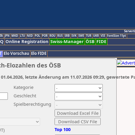
Servert
TA
JPN
MKD
LTU
NED
POL
POR
ROU
RUS
SRB
SVK
SWE
TUR
UKR
VIE
FontSize:11pt
AQ
Online Registration
Swiss-Manager
ÖSB
FIDE
T
Elo Vorschau
Elo FIDE
ch-Elozahlen des ÖSB
 01.04.2026, letzte Änderung am 11.07.2026 09:29, gewertete P
Kategorie
Geschlecht
Spielberechtigung
Top 100
UT)