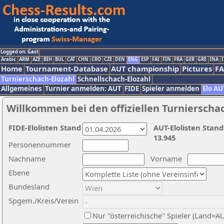
Logged on: Gast
Arabic
ARM
AZE
BIH
BUL
CAT
CHN
CRO
CZE
DEN
ENG
ESP
FAI
FIN
FRA
GER
GRE
INA
I
Home
Tournament-Database
AUT championship
Pictures
F
Turnierschach-Elozahl
Schnellschach-Elozahl
Allgemeines
Turnier anmelden: AUT
FIDE
Spieler anmelden
Elo AU
Willkommen bei den offiziellen Turnierscha
FIDE-Elolisten Stand
AUT-Elolisten Stand
13.945
Personennummer
Nachname
Vorname
Ebene
Bundesland
Spgem./Kreis/Verein
Nur "österreichische" Spieler (Land=A