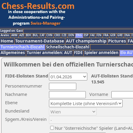
Logged on: Gast
Arabic
ARM
AZE
BIH
BUL
CAT
CHN
CRO
CZE
DEN
ENG
ESP
FAI
FIN
FRA
GER
GRE
INA
I
Home
Tournament-Database
AUT championship
Pictures
F
Turnierschach-Elozahl
Schnellschach-Elozahl
Allgemeines
Turnier anmelden: AUT
FIDE
Spieler anmelden
Elo AU
Willkommen bei den offiziellen Turnierscha
FIDE-Elolisten Stand
AUT-Elolisten Stand
13.945
Personennummer
Nachname
Vorname
Ebene
Bundesland
Spgem./Kreis/Verein
Nur "österreichische" Spieler (Land=A