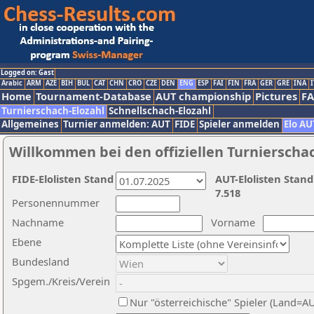
Logged on: Gast
Arabic
ARM
AZE
BIH
BUL
CAT
CHN
CRO
CZE
DEN
ENG
ESP
FAI
FIN
FRA
GER
GRE
INA
I
Home
Tournament-Database
AUT championship
Pictures
F
Turnierschach-Elozahl
Schnellschach-Elozahl
Allgemeines
Turnier anmelden: AUT
FIDE
Spieler anmelden
Elo AU
Willkommen bei den offiziellen Turnierscha
FIDE-Elolisten Stand
AUT-Elolisten Stand
7.518
Personennummer
Nachname
Vorname
Ebene
Bundesland
Spgem./Kreis/Verein
Nur "österreichische" Spieler (Land=A