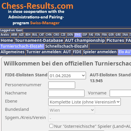
Logged on: Gast
Arabic
ARM
AZE
BIH
BUL
CAT
CHN
CRO
CZE
DEN
ENG
ESP
FAI
FIN
FRA
GER
GRE
INA
I
Home
Tournament-Database
AUT championship
Pictures
F
Turnierschach-Elozahl
Schnellschach-Elozahl
Allgemeines
Turnier anmelden: AUT
FIDE
Spieler anmelden
Elo AU
Willkommen bei den offiziellen Turnierscha
FIDE-Elolisten Stand
AUT-Elolisten Stand
13.945
Personennummer
Nachname
Vorname
Ebene
Bundesland
Spgem./Kreis/Verein
Nur "österreichische" Spieler (Land=A