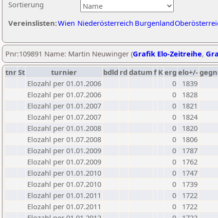
Sortierung
Vereinslisten:
Wien
Niederösterreich
Burgenland
Oberösterrei
Pnr:109891 Name: Martin Neuwinger (
Grafik Elo-Zeitreihe
,
Gra
tnr
St
turnier
bdld
rd
datum
f
K
erg
elo+/-
gegn
Elozahl per 01.01.2006
0
1839
Elozahl per 01.07.2006
0
1828
Elozahl per 01.01.2007
0
1821
Elozahl per 01.07.2007
0
1824
Elozahl per 01.01.2008
0
1820
Elozahl per 01.07.2008
0
1806
Elozahl per 01.01.2009
0
1787
Elozahl per 01.07.2009
0
1762
Elozahl per 01.01.2010
0
1747
Elozahl per 01.07.2010
0
1739
Elozahl per 01.01.2011
0
1722
Elozahl per 01.07.2011
0
1722
Elozahl per 01.01.2012
0
1722