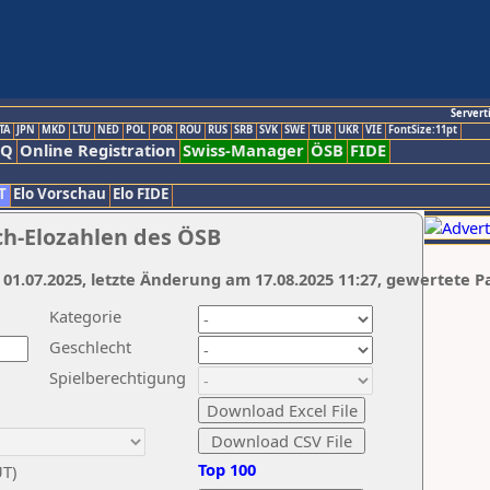
Servert
TA
JPN
MKD
LTU
NED
POL
POR
ROU
RUS
SRB
SVK
SWE
TUR
UKR
VIE
FontSize:11pt
AQ
Online Registration
Swiss-Manager
ÖSB
FIDE
T
Elo Vorschau
Elo FIDE
ch-Elozahlen des ÖSB
 01.07.2025, letzte Änderung am 17.08.2025 11:27, gewertete P
Kategorie
Geschlecht
Spielberechtigung
Top 100
UT)