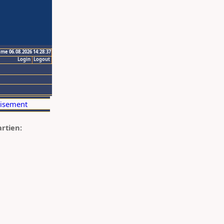
ime 06.08.2026 14:28:37
Login
Logout
artien: