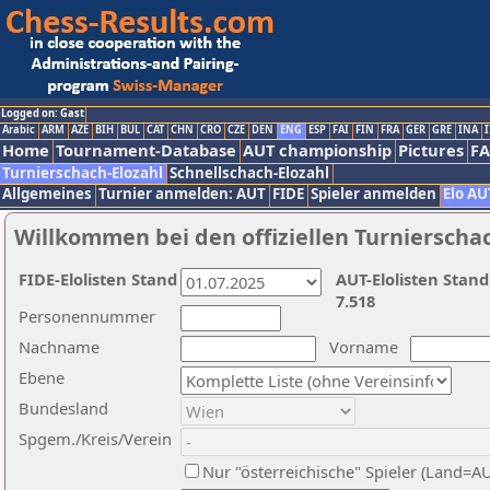
Logged on: Gast
Arabic
ARM
AZE
BIH
BUL
CAT
CHN
CRO
CZE
DEN
ENG
ESP
FAI
FIN
FRA
GER
GRE
INA
I
Home
Tournament-Database
AUT championship
Pictures
F
Turnierschach-Elozahl
Schnellschach-Elozahl
Allgemeines
Turnier anmelden: AUT
FIDE
Spieler anmelden
Elo AU
Willkommen bei den offiziellen Turnierscha
FIDE-Elolisten Stand
AUT-Elolisten Stand
7.518
Personennummer
Nachname
Vorname
Ebene
Bundesland
Spgem./Kreis/Verein
Nur "österreichische" Spieler (Land=A