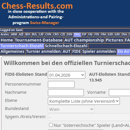
Logged on: Gast
Arabic
ARM
AZE
BIH
BUL
CAT
CHN
CRO
CZE
DEN
ENG
ESP
FAI
FIN
FRA
GER
GRE
INA
I
Home
Tournament-Database
AUT championship
Pictures
F
Turnierschach-Elozahl
Schnellschach-Elozahl
Allgemeines
Turnier anmelden: AUT
FIDE
Spieler anmelden
Elo AU
Willkommen bei den offiziellen Turnierscha
FIDE-Elolisten Stand
AUT-Elolisten Stand
13.945
Personennummer
Nachname
Vorname
Ebene
Bundesland
Spgem./Kreis/Verein
Nur "österreichische" Spieler (Land=A