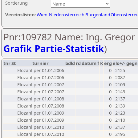
Sortierung
Vereinslisten:
Wien
Niederösterreich
Burgenland
Oberösterrei
Pnr:109782 Name: Ing. Gregor 
Grafik Partie-Statistik
)
tnr
St
turnier
bdld
rd
datum
f
K
erg
elo+/-
gegn
Elozahl per 01.01.2006
0
2125
Elozahl per 01.07.2006
0
2087
Elozahl per 01.01.2007
0
2109
Elozahl per 01.07.2007
0
2143
Elozahl per 01.01.2008
0
2137
Elozahl per 01.07.2008
0
2139
Elozahl per 01.01.2009
0
2123
Elozahl per 01.07.2009
0
2110
Elozahl per 01.01.2010
0
2137
Elozahl per 01.07.2010
0
2195