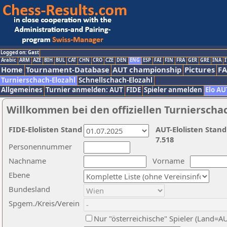
Logged on: Gast
Arabic
ARM
AZE
BIH
BUL
CAT
CHN
CRO
CZE
DEN
ENG
ESP
FAI
FIN
FRA
GER
GRE
INA
I
Home
Tournament-Database
AUT championship
Pictures
F
Turnierschach-Elozahl
Schnellschach-Elozahl
Allgemeines
Turnier anmelden: AUT
FIDE
Spieler anmelden
Elo AU
Willkommen bei den offiziellen Turnierscha
FIDE-Elolisten Stand
AUT-Elolisten Stand
7.518
Personennummer
Nachname
Vorname
Ebene
Bundesland
Spgem./Kreis/Verein
Nur "österreichische" Spieler (Land=A