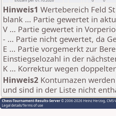
Elozahl per 01.10.2026
0
0
Hinweis1
Wertebereich Feld St 
blank ... Partie gewertet in akt
V ... Partie gewertet in Vorperi
- ... Partie nicht gewertet, da 
E ... Partie vorgemerkt zur Be
Einstiegselozahl in der nächst
K ... Korrektur wegen doppelt
Hinweis2
Kontumazen werden g
und sind in der Liste nicht enth
Chess-Tournament-Results-Server
© 2006-2026 Heinz Herzog
, CMS-
Legal details/Terms of use