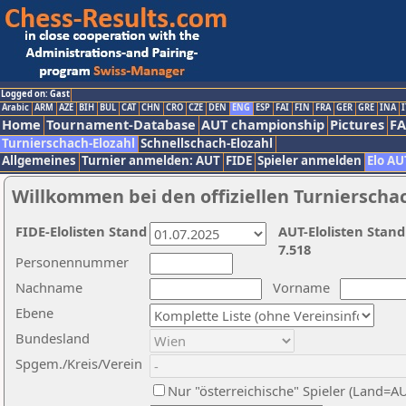
Logged on: Gast
Arabic
ARM
AZE
BIH
BUL
CAT
CHN
CRO
CZE
DEN
ENG
ESP
FAI
FIN
FRA
GER
GRE
INA
I
Home
Tournament-Database
AUT championship
Pictures
F
Turnierschach-Elozahl
Schnellschach-Elozahl
Allgemeines
Turnier anmelden: AUT
FIDE
Spieler anmelden
Elo AU
Willkommen bei den offiziellen Turnierscha
FIDE-Elolisten Stand
AUT-Elolisten Stand
7.518
Personennummer
Nachname
Vorname
Ebene
Bundesland
Spgem./Kreis/Verein
Nur "österreichische" Spieler (Land=A