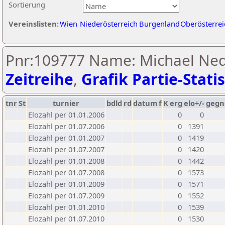
Sortierung
Vereinslisten:
Wien
Niederösterreich
Burgenland
Oberösterrei
Pnr:109777 Name: Michael Ned
Zeitreihe
,
Grafik Partie-Statis
tnr
St
turnier
bdld
rd
datum
f
K
erg
elo+/-
gegn
Elozahl per 01.01.2006
0
0
Elozahl per 01.07.2006
0
1391
Elozahl per 01.01.2007
0
1419
Elozahl per 01.07.2007
0
1420
Elozahl per 01.01.2008
0
1442
Elozahl per 01.07.2008
0
1573
Elozahl per 01.01.2009
0
1571
Elozahl per 01.07.2009
0
1552
Elozahl per 01.01.2010
0
1539
Elozahl per 01.07.2010
0
1530