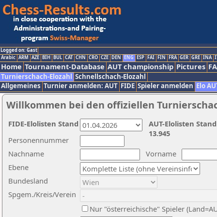
Logged on: Gast
Arabic
ARM
AZE
BIH
BUL
CAT
CHN
CRO
CZE
DEN
ENG
ESP
FAI
FIN
FRA
GER
GRE
INA
I
Home
Tournament-Database
AUT championship
Pictures
F
Turnierschach-Elozahl
Schnellschach-Elozahl
Allgemeines
Turnier anmelden: AUT
FIDE
Spieler anmelden
Elo AU
Willkommen bei den offiziellen Turnierscha
FIDE-Elolisten Stand
AUT-Elolisten Stand
13.945
Personennummer
Nachname
Vorname
Ebene
Bundesland
Spgem./Kreis/Verein
Nur "österreichische" Spieler (Land=A