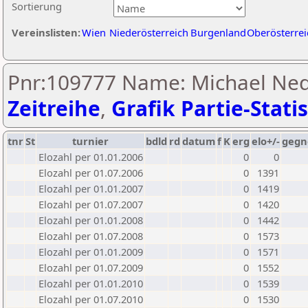
Sortierung
Vereinslisten:
Wien
Niederösterreich
Burgenland
Oberösterrei
Pnr:109777 Name: Michael Ned
Zeitreihe
,
Grafik Partie-Statis
tnr
St
turnier
bdld
rd
datum
f
K
erg
elo+/-
gegn
Elozahl per 01.01.2006
0
0
Elozahl per 01.07.2006
0
1391
Elozahl per 01.01.2007
0
1419
Elozahl per 01.07.2007
0
1420
Elozahl per 01.01.2008
0
1442
Elozahl per 01.07.2008
0
1573
Elozahl per 01.01.2009
0
1571
Elozahl per 01.07.2009
0
1552
Elozahl per 01.01.2010
0
1539
Elozahl per 01.07.2010
0
1530