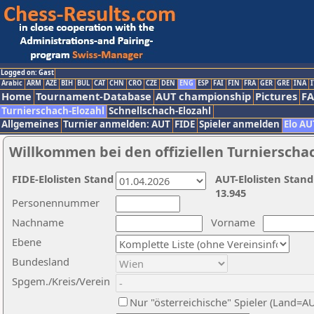
Logged on: Gast
Arabic
ARM
AZE
BIH
BUL
CAT
CHN
CRO
CZE
DEN
ENG
ESP
FAI
FIN
FRA
GER
GRE
INA
I
Home
Tournament-Database
AUT championship
Pictures
F
Turnierschach-Elozahl
Schnellschach-Elozahl
Allgemeines
Turnier anmelden: AUT
FIDE
Spieler anmelden
Elo AU
Willkommen bei den offiziellen Turnierscha
FIDE-Elolisten Stand
AUT-Elolisten Stand
13.945
Personennummer
Nachname
Vorname
Ebene
Bundesland
Spgem./Kreis/Verein
Nur "österreichische" Spieler (Land=A